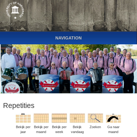
NAVIGATION
Repetities
Bekijk per
Bekijk per
Bekijk per
Bekijk
Zoeken
Ga naar
jaar
maand
week
vandaag
maand